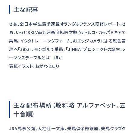
主な記事
さあ、全日本学生馬術連盟オランダ＆フランス研修レポート、さ
あ、いっどSKLV南九州畜産獣医学拠点、トルコ・カッパドキアで
乗馬、イクタトレーニングファーム、AIエッジカメラによる厩舎管
理へ「aiba」、モンゴルで乗馬、「JINBA」プロジェクトの誕生、ノ
ーマンステーブルとは ほか
表紙イラスト：おがわじゅり
主な配布場所（敬称略 アルファベット、五
十音順）
JRA馬事公苑、大宅壮一文庫、乗馬倶楽部銀座、乗馬クラブク