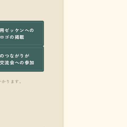
用ゼッケンへの
ロゴの
掲載
のつながり
が
交流会
への参加
かかります。