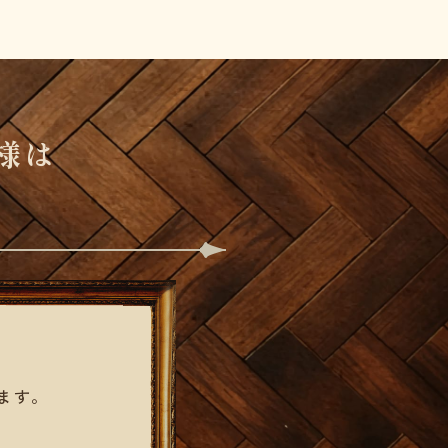
様は
ます。
り