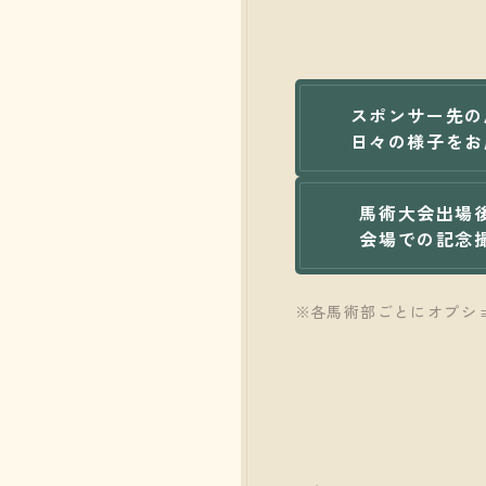
スポンサー先の
日々の
様子をお
馬術大会出場
会場での記念
各馬術部ごとにオプシ