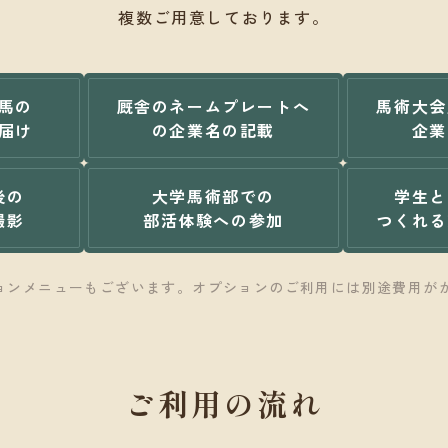
複数ご用意しております。
馬の
厩舎のネームプレートへ
馬術大会
届け
の企業名の記載
企業
後の
大学馬術部での
学生と
撮影
部活体験への参加
つくれる
ョンメニューもございます。オプションのご利用には別途費用が
ご利用の流れ