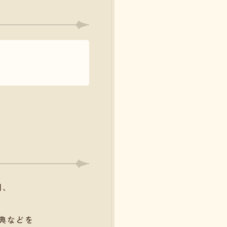
利、
典などを